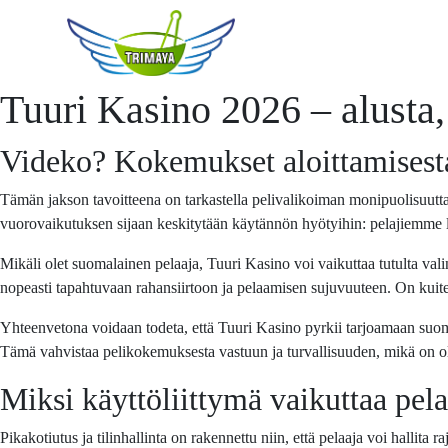
Tuuri Kasino 2026 – alusta, 
Videko? Kokemukset aloittamisesta
Tämän jakson tavoitteena on tarkastella pelivalikoiman monipuolisuutta, 
vuorovaikutuksen sijaan keskitytään käytännön hyötyihin: pelajiemme löyt
Mikäli olet suomalainen pelaaja, Tuuri Kasino voi vaikuttaa tutulta va
nopeasti tapahtuvaan rahansiirtoon ja pelaamisen sujuvuuteen. On kuite
Yhteenvetona voidaan todeta, että Tuuri Kasino pyrkii tarjoamaan suoma
Tämä vahvistaa pelikokemuksesta vastuun ja turvallisuuden, mikä on ole
Miksi käyttöliittymä vaikuttaa pe
Pikakotiutus ja tilinhallinta on rakennettu niin, että pelaaja voi hallita