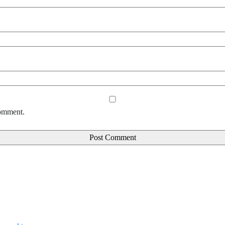
comment.