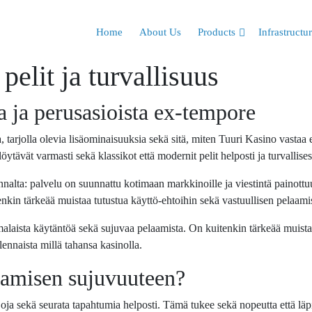
Home
About Us
Products
Infrastructu
pelit ja turvallisuus
 ja perusasioista ex-tempore
tarjolla olevia lisäominaisuuksia sekä sitä, miten Tuuri Kasino vastaa e
ävät varmasti sekä klassikot että modernit pelit helposti ja turvallisest
linnalta: palvelu on suunnattu kotimaan markkinoille ja viestintä pain
nkin tärkeää muistaa tutustua käyttö-ehtoihin sekä vastuullisen pelaami
laista käytäntöä sekä sujuvaa pelaamista. On kuitenkin tärkeää muistaa
nnaista millä tahansa kasinolla.
laamisen sujuvuuteen?
 rajoja sekä seurata tapahtumia helposti. Tämä tukee sekä nopeutta että läp