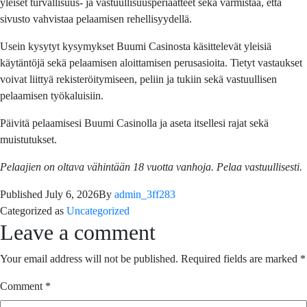
yleiset turvallisuus- ja vastuullisuusperiaatteet sekä varmistaa, että
sivusto vahvistaa pelaamisen rehellisyydellä.
Usein kysytyt kysymykset Buumi Casinosta käsittelevät yleisiä
käytäntöjä sekä pelaamisen aloittamisen perusasioita. Tietyt vastaukset
voivat liittyä rekisteröitymiseen, peliin ja tukiin sekä vastuullisen
pelaamisen työkaluisiin.
Päivitä pelaamisesi Buumi Casinolla ja aseta itsellesi rajat sekä
muistutukset.
Pelaajien on oltava vähintään 18 vuotta vanhoja. Pelaa vastuullisesti.
Published
July 6, 2026
By
admin_3ff283
Categorized as
Uncategorized
Leave a comment
Your email address will not be published.
Required fields are marked
*
Comment
*