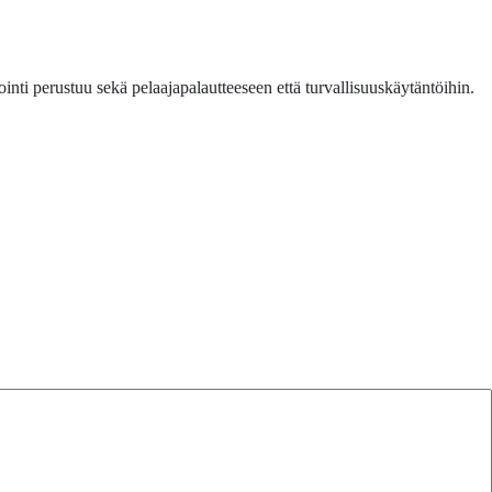
ointi perustuu sekä pelaajapalautteeseen että turvallisuuskäytäntöihin.