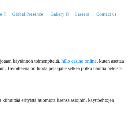
re
Global Presence
Gallery
Careers
Contact us
rjotaan käytännön toimenpiteitä,
hillo casino online
, kuten asettaa
hin. Tavoitteena on luoda pelaajalle selkeä polku nauttia peleistä
kiinnittää erityistä huomiota lisenssiasioihin, käyttöehtojen