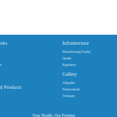
inks
Infrastructure
Manufacturing Facility
Quality
ce
Regulatory
Gallery
Allopathic
d Products
Nutraceuticals
Veterinary
Your Health, Our Promise