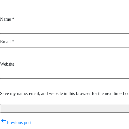
Name
*
Email
*
Website
Save my name, email, and website in this browser for the next time I 
Post
Previous post