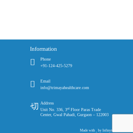
Information
Phone
+91-124-425-5279
Email
info@trimayahealthcare.com
Address
rd
Unit No. 336, 3
Floor Paras Trade
Center, Gwal Pahadi, Gurgaon – 122003
Made with
by
Infinytech.