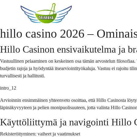
hillo casino 2026 – Ominais
Hillo Casinon ensivaikutelma ja br
Vastuullinen pelaaminen on keskeinen osa tämän arvostelun filosofiaa. 
budjetin rajoja ja hyödyntää itsearviointityökaluja. Vastuu ei rajoitu ti
turvallisesti ja hallitusti.
intro_12
Arvioinnin ensimmäinen yhteenveto osoittaa, että Hillo Casinosta löytyy 
läpinäkyvyyteen ja pelien monipuolisuuteen, jotta valinta Hillo Casin
Käyttöliittymä ja navigointi Hillo 
Rekisteröityminen: vaiheet ja vaatimukset