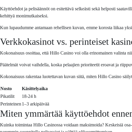
Käyttöehdot ja pelisäännöt on esitettävä selkeästi sekä helposti saatavil
kehittyä monimutkaiseksi.
Kun lupaudumme antamaan rehellisen kuvan, emme korosta liikaa yksit
Verkkokasinot vs. perinteiset kasin
Kokonaisuus osoittaa, että Hillo Casino voi olla erinomainen valinta niil
Päätelmät voivat vaihdella, koska pelaajien prioriteetit eroavat ja riippu
Kokonaisuus rakentaa luotettavan kuvan siitä, miten Hillo Casino säil
Nosto
Käsittelyaika
Pikatilit
18-24 h
Perinteinen
1–3 arkipäivää
Miten ymmärtää käyttöehdot ennen 
Kuinka toimintaa Hillo Casinossa voidaan maksimoida? Keskeisiä osa-alue
paremmin suunnitella pelisessiot ja välttää ylikuormittumisen.